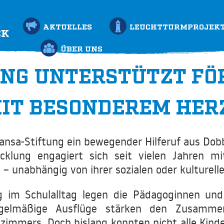
AKTUELLES
LEUCHTTURMPROJEK
CK
ÜBER UNS
NG UNTERSTÜTZT FÖ
MIT BESONDEREM HER
ansa-Stiftung ein bewegender Hilferuf aus Dobb
klung engagiert sich seit vielen Jahren m
– unabhängig von ihrer sozialen oder kulturell
ng im Schulalltag legen die Pädagoginnen u
Regelmäßige Ausflüge stärken den Zusamme
zimmers. Doch bislang konnten nicht alle Kinde