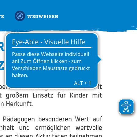
TE
WEGWEISER
RDERSCHULE IN
ZENSPROJEKT
ertin. Die dortige Förderschule mit
it großem Einsatz für Kinder mit
en Herkunft.
nd Pädagogen besonderen Wert auf
nhalt und ermöglichen wertvolle
r an diesen Aktivitäten teilnehmen